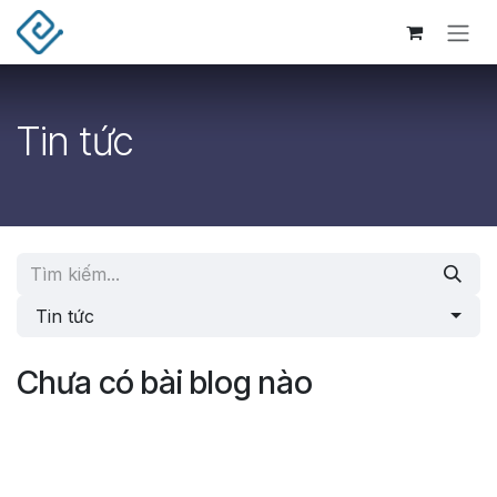
Bỏ qua để đến Nội dung
Tin tức
Tin tức
Chưa có bài blog nào