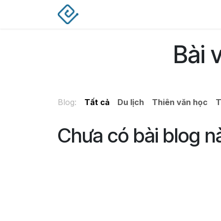
Bỏ qua để đến Nội dung
Trang chủ
Giải pháp
Dịch vụ
Bài 
Blog:
Tất cả
Du lịch
Thiên văn học
T
Chưa có bài blog n