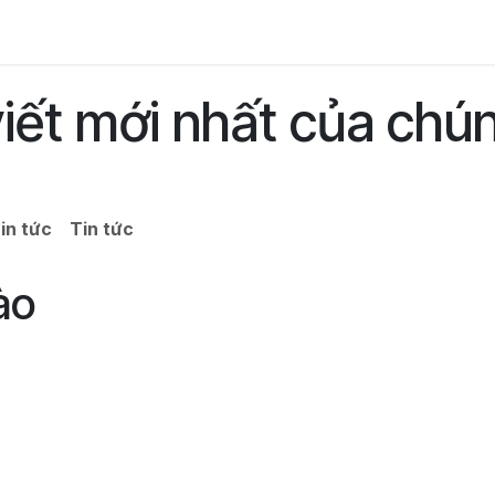
Liên hệ
viết mới nhất của chún
in tức
Tin tức
ào