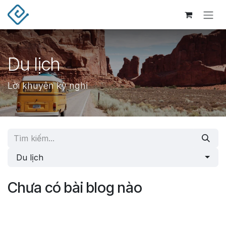
Bỏ qua để đến Nội dung
Du lịch
Lời khuyên kỳ nghỉ
Du lịch
Chưa có bài blog nào